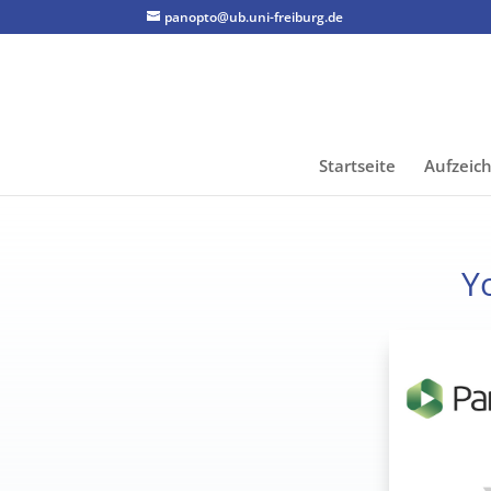
panopto@ub.uni-freiburg.de
Startseite
Aufzeic
Y